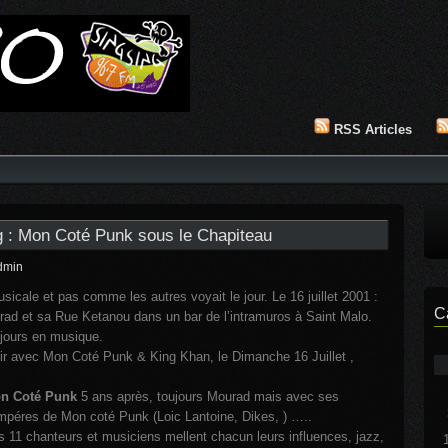
RSS Articles
g : Mon Coté Punk sous le Chapiteau
dmin
musicale et pas comme les autres voyait le jour. Le 16 juillet 2001 :
C
ad et sa Rue Ketanou dans un bar de l’intramuros à Saint Malo.
ujours en musique.
ir avec Mon Coté Punk & King Khan, le Dimanche 16 Juillet ,
n Coté Punk
5 ans après, toujours Mourad mais avec ses
mpéres de Mon coté Punk (Loic Lantoine, Dikes, ) …..
 11 chanteurs et musiciens mellent chacun leurs influences, jazz,