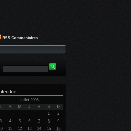
RSS Commentaires
alendrier
juillet 2006
L
M
M
J
V
S
D
1
2
3
4
5
6
7
8
9
10
11
12
13
14
15
16