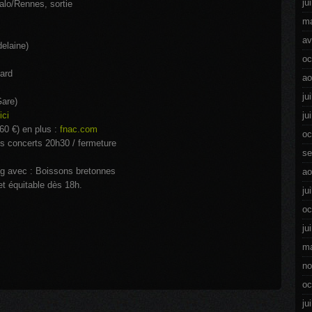
ju
alo/Rennes, sortie
ma
av
elaine)
oc
ard
ao
ju
Gare)
ici
ju
60 €) en plus :
fnac.com
oc
s concerts 20h30 / fermeture
se
ng avec : Boissons bretonnes
ao
et équitable dès 18h.
ju
oc
ju
ma
no
oc
ju