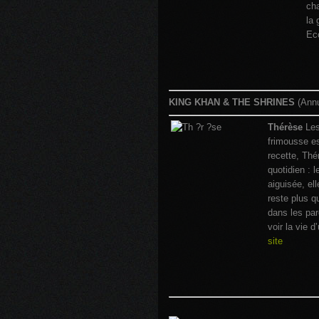
cha
la 
Ec
KING KHAN & THE SHRINES
(Annu
Thérèse
Les
frimousse es
recette, Thé
quotidien : 
aiguisée, el
reste plus q
dans les par
voir la vie 
site