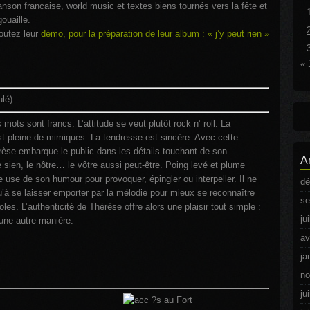
nson francaise, world music et textes biens tournés vers la fête et
gouaille.
outez leur
démo, pour la préparation de leur album : « j’y peut rien »
« 
lé)
 mots sont francs. L’attitude se veut plutôt rock n’ roll. La
t pleine de mimiques. La tendresse est sincère. Avec cette
rèse embarque le public dans les détails touchant de son
A
le sien, le nôtre… le vôtre aussi peut-être. Poing levé et plume
le use de son humour pour provoquer, épingler ou interpeller. Il ne
dé
u’à se laisser emporter par la mélodie pour mieux se reconnaître
se
oles. L’authenticité de Thérèse offre alors une plaisir tout simple :
ju
d’une autre manière.
av
ja
no
ju