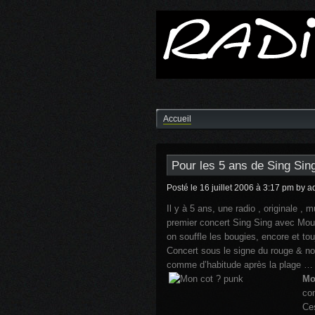
Accueil
Pour les 5 ans de Sing Sin
Posté le 16 juillet 2006 à 3:17 pm
by a
Il y à 5 ans, une radio , originale , 
premier concert Sing Sing avec Mour
on souffle les bougies, encore et to
Concert sous le signe du rouge & no
comme d’habitude après la plage …
Mo
co
Ces