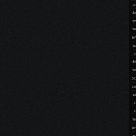
ju
dé
oc
ma
av
ma
ja
dé
no
oc
se
ao
ju
ju
ma
av
ma