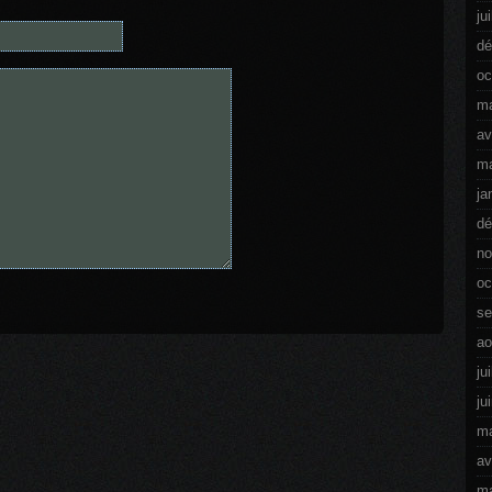
ju
dé
oc
ma
av
ma
ja
dé
no
oc
se
ao
ju
ju
ma
av
ma