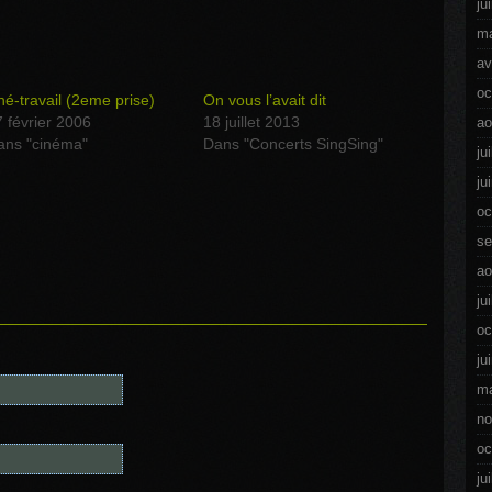
ju
ma
av
oc
né-travail (2eme prise)
On vous l’avait dit
 février 2006
18 juillet 2013
ao
ans "cinéma"
Dans "Concerts SingSing"
ju
ju
oc
se
ao
ju
oc
ju
ma
no
oc
ju