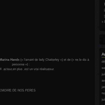
« 
A
Marina Hands
(« l’amant de lady Chatterley ») et de
(« ne le dis à
dé
personne ») :
se
 ,acteur,en plus ,est un vrai réalisateur.
ju
av
ja
A MEMOIRE DE NOS PERES
no
ju