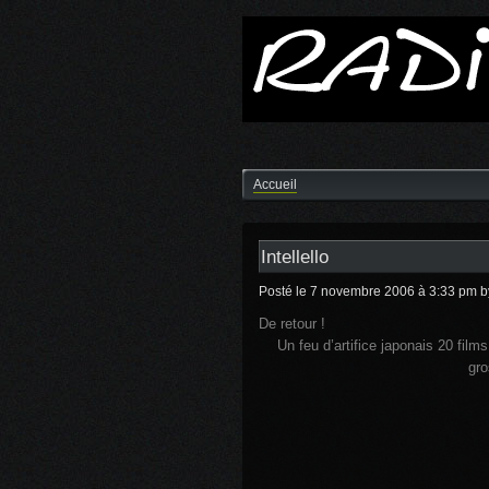
Accueil
Intellello
Posté le 7 novembre 2006 à 3:33 pm
b
De retour !
Un feu d’artifice japonais 20 film
gro