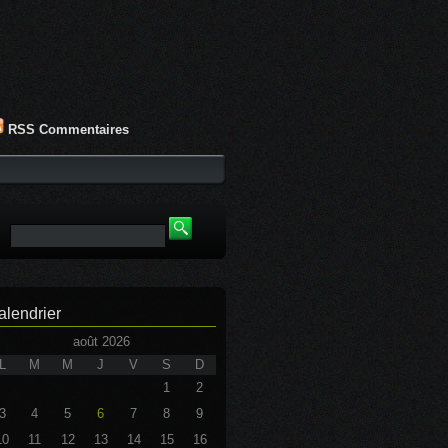
RSS Commentaires
alendrier
août 2026
L
M
M
J
V
S
D
1
2
3
4
5
6
7
8
9
10
11
12
13
14
15
16