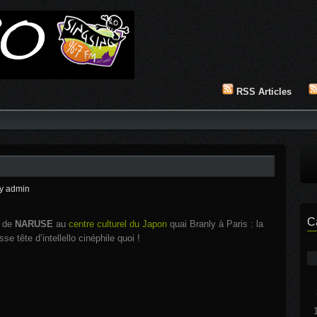
RSS Articles
y admin
C
s de
NARUSE
au
centre culturel du Japon
quai Branly à Paris : la
sse tête d’intellello cinéphile quoi !