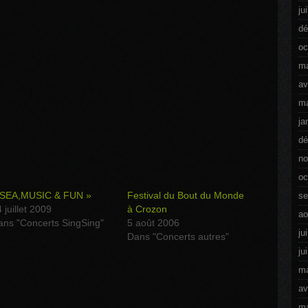
ju
dé
oc
ma
av
ma
ja
dé
no
oc
 SEA,MUSIC & FUN »
Festival du Bout du Monde
se
 juillet 2009
à Crozon
ao
ans "Concerts SingSing"
5 août 2006
ju
Dans "Concerts autres"
ju
ma
av
ma