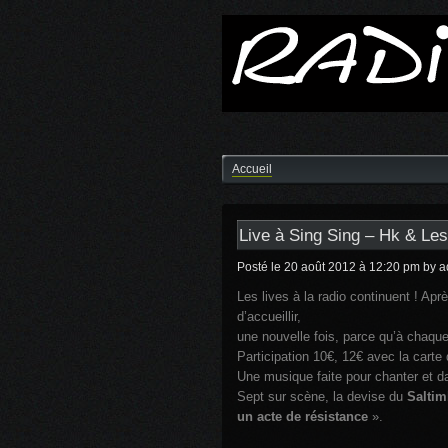
Accueil
Live à Sing Sing – Hk & Les
Posté le 20 août 2012 à 12:20 pm
by a
Les lives à la radio continuent ! Ap
d’accueillir,
une nouvelle fois, parce qu’à chaque
Participation 10€, 12€ avec la cart
Une musique faite pour chanter et d
Sept sur scène, la devise du
Salti
un acte de résistance
».