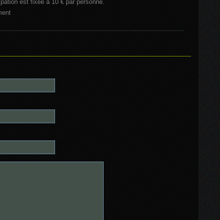
ipation est fixée à 10 € par personne.
ment