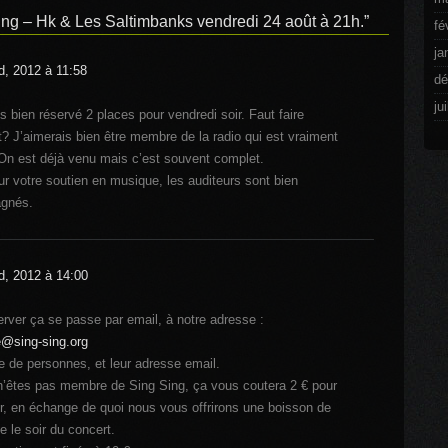
ing – Hk & Les Saltimbanks vendredi 24 août à 21h.”
fé
ja
d, 2012 à 11:58
dé
ju
s bien réservé 2 places pour vendredi soir. Faut faire
 J’aimerais bien être membre de la radio qui est vraiment
 On est déjà venu mais c’est souvent complet.
ur votre soutien en musique, les auditeurs sont bien
gnés.
d, 2012 à 14:00
erver ça se passe par email, à notre adresse :
@sing-sing.org
e de personnes, et leur adresse email.
n’êtes pas membre de Sing Sing, ça vous coutera 2 € pour
ir, en échange de quoi nous vous offrirons une boisson de
 le soir du concert.