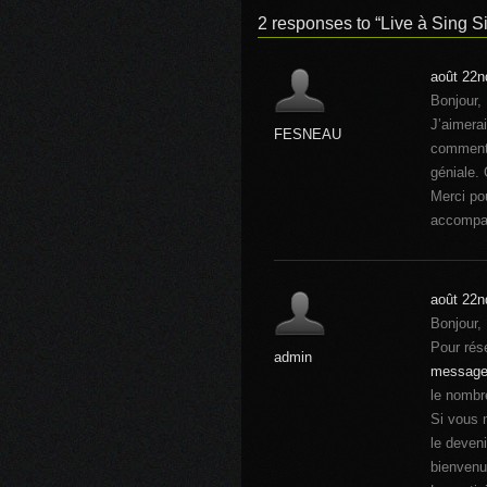
2 responses to “Live à Sing S
août 22n
Bonjour,
J’aimerai
FESNEAU
comment?
géniale.
Merci po
accompa
août 22n
Bonjour,
Pour rés
admin
message
le nombr
Si vous 
le deven
bienvenue