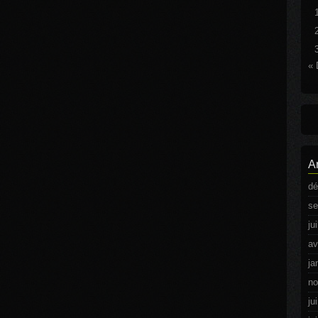
« 
A
dé
se
ju
av
ja
no
ju