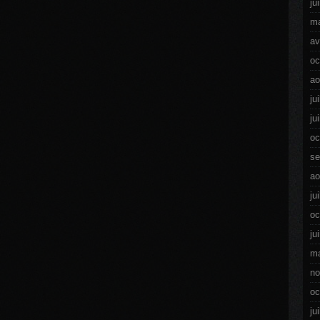
ju
ma
av
oc
ao
ju
ju
oc
se
ao
ju
oc
ju
ma
no
oc
ju