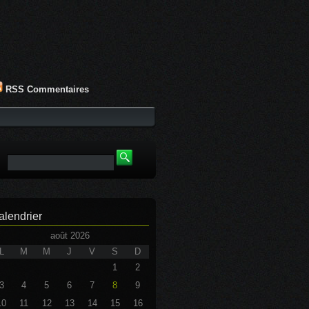
RSS Commentaires
alendrier
août 2026
L
M
M
J
V
S
D
1
2
3
4
5
6
7
8
9
10
11
12
13
14
15
16