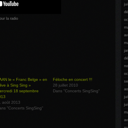
ju
dé
our la radio
oc
ma
av
ma
ja
dé
no
oc
AAN le « Franc Belge » en
Féloche en concert !!!
se
live à Sing Sing »
28 juillet 2010
ao
ercredi 18 septembre
Dans "Concerts SingSing"
013
ju
1 août 2013
ju
ans "Concerts SingSing"
ma
av
ma