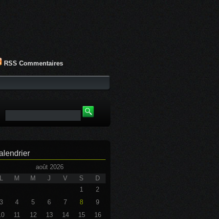
RSS Commentaires
alendrier
août 2026
L
M
M
J
V
S
D
1
2
3
4
5
6
7
8
9
10
11
12
13
14
15
16