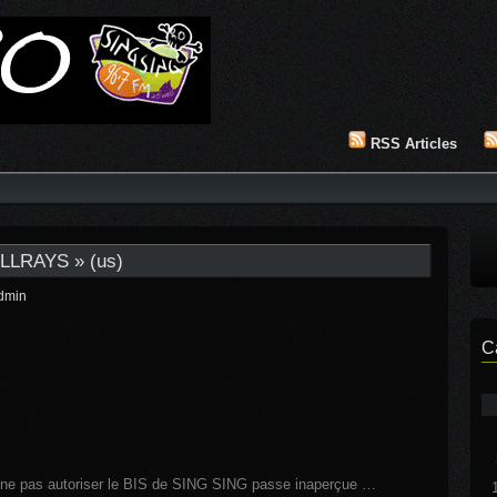
RSS Articles
ELLRAYS » (us)
dmin
C
 ne pas autoriser le BIS de SING SING passe inaperçue …