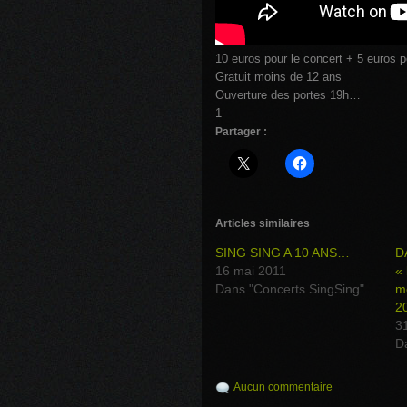
10 euros pour le concert + 5 euros p
Gratuit moins de 12 ans
Ouverture des portes 19h…
1
Partager :
Articles similaires
SING SING A 10 ANS…
D
16 mai 2011
« 
Dans "Concerts SingSing"
m
2
3
D
Aucun commentaire