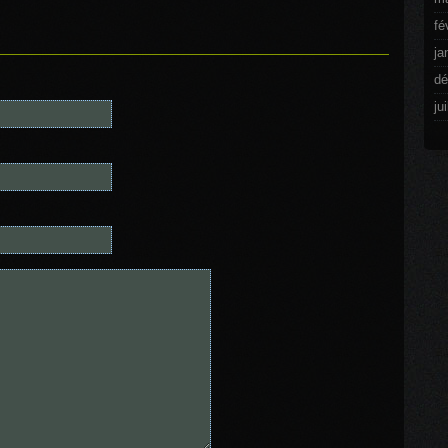
fé
ja
dé
ju