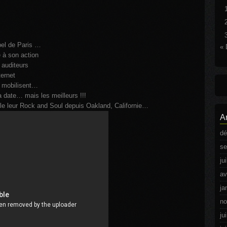
pel de Paris …
« 
 à son action
 auditeurs
ternet
e mobilisent…
a date… mais les meilleurs !!!
e leur Rock and Soul depuis Oakland, Californie…
A
dé
se
ju
av
ja
no
ju