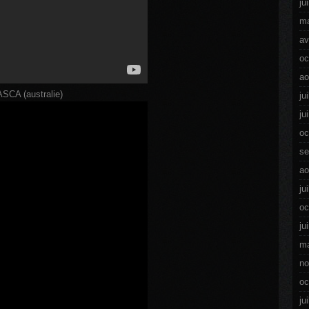
ju
ma
av
oc
ao
CA (australie)
ju
ju
oc
se
ao
ju
oc
ju
ma
no
oc
ju